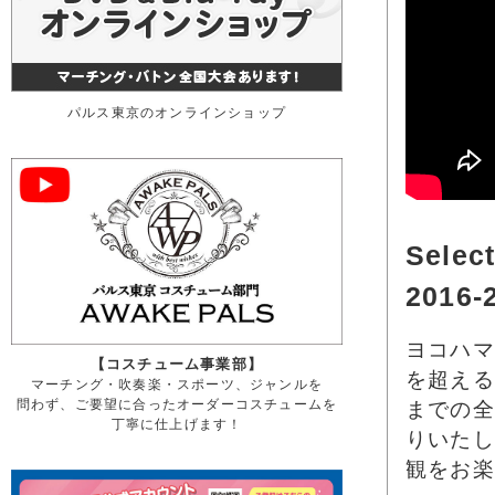
パルス東京のオンラインショップ
Selec
2016-
ヨコハマ
【コスチューム事業部】
を超える
マーチング・吹奏楽・スポーツ、ジャンルを
問わず、ご要望に合ったオーダーコスチュームを
までの全
丁寧に仕上げます！
りいたし
観をお楽