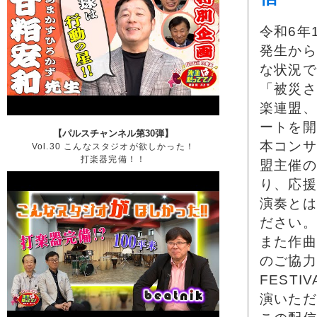
令和6年
発生から
な状況で
「被災さ
楽連盟、
ートを開
【パルスチャンネル第30弾】
本コンサ
Vol.30 こんなスタジオが欲しかった！
打楽器完備！！
盟主催の「H
り、応援
演奏とは
ださい。
また作曲
のご協力
FEST
演いただ