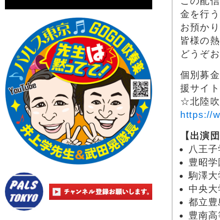
この配信
金を行う
お預かり
皆様の熱
どうぞお
個別募金
援サイト
☆北陸吹
https:/
【出演団
八王子
豊昭学
駒澤大
中央大
都立豊
豊南高