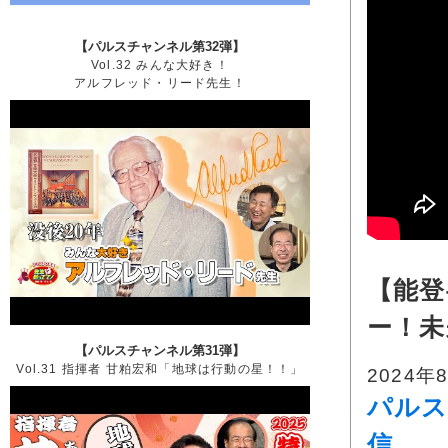
【パルスチャンネル第32弾】
Vol.32 みんな大好き！
アルフレッド・リード先生！
【能登
ー！未
【パルスチャンネル第31弾】
Vol.31 指揮者 甘粕宏和「地球は行動の星！！」
2024年
パルス
信