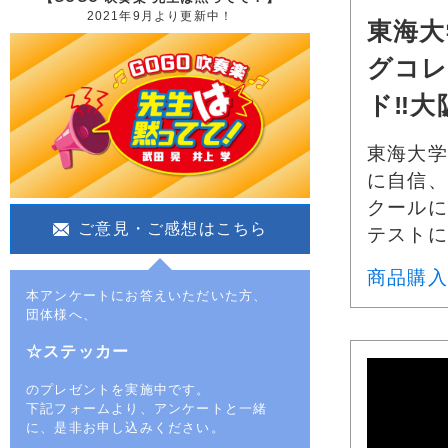
2021年9月より更新中！
東海大
グコレ
ド‼大阪
東海大学
に自信、
クールに
ご意見・ご感想はこちら
テストに
商品購入
本アンケートにお答えいただいた方、
団体様へ、
☆ステッカー
のプレゼントを実施中です。
下記フォームより、アンケートと一緒
に、是非お申し込みください。